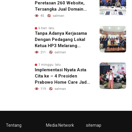
Peretasan 260 Website,
Tersangka Jual Domain
untuk Promosi Judi Online
45
salman
6 hari lalu
Tanpa Adanya Kerjasama
Dengan Pedagang Lokal
Ketua HP3 Melarang
Aktifitas Pedagang Ikan
211
salman
Dari Luar Diarea UPT
Pelabuhan
1 minggu lalu
Implementasi Nyata Asta
Cita ke – 4 Presiden
Prabowo Home Care Jadi
Program Percontohan
119
salman
Nasional
Tentang
Media Network
sitemap