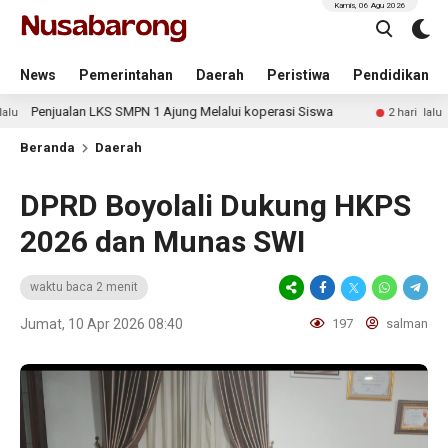
Kamis, 06 Agu 2026
News
Pemerintahan
Daerah
Peristiwa
Pendidikan
ualan LKS SMPN 1 Ajung Melalui koperasi Siswa
Polri Pa
2 hari lalu
Beranda
Daerah
DPRD Boyolali Dukung HKPS
2026 dan Munas SWI
waktu baca 2 menit
Jumat, 10 Apr 2026 08:40
197
salman