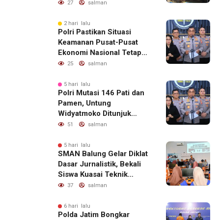
27
salman
2 hari lalu
Polri Pastikan Situasi
Keamanan Pusat-Pusat
Ekonomi Nasional Tetap
Kondusif
25
salman
5 hari lalu
Polri Mutasi 146 Pati dan
Pamen, Untung
Widyatmoko Ditunjuk
sebagai Kadivhubinter
51
salman
5 hari lalu
SMAN Balung Gelar Diklat
Dasar Jurnalistik, Bekali
Siswa Kuasai Teknik
Menulis Berita yang
37
salman
Informatif dan Beretika
6 hari lalu
Polda Jatim Bongkar