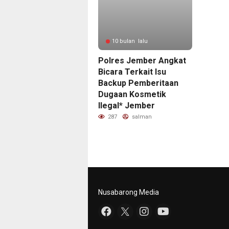
10 bulan lalu
Polres Jember Angkat
Bicara Terkait Isu
Backup Pemberitaan
Dugaan Kosmetik
Ilegal* Jember
287
salman
Nusabarong Media