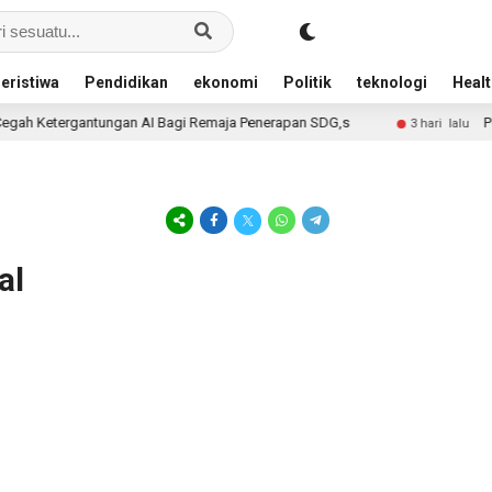
eristiwa
Pendidikan
ekonomi
Politik
teknologi
Healt
ah Ketergantungan AI Bagi Remaja Penerapan SDG,s
Penj
3 hari lalu
al