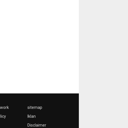
twork
sitemap
licy
Iklan
Disclaimer