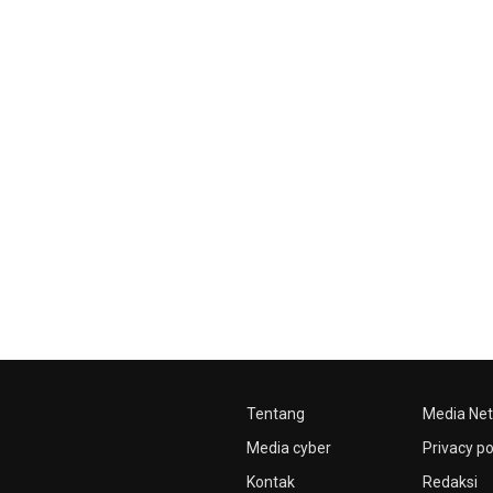
Tentang
Media Ne
Media cyber
Privacy po
Kontak
Redaksi