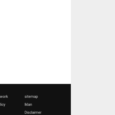
twork
sitemap
licy
Iklan
Disclaimer