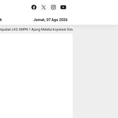
h
Jumat, 07 Agu 2026
lan LKS SMPN 1 Ajung Melalui koperasi Siswa
Polri Past
3 hari lalu