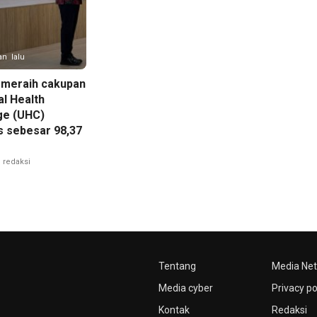
an lalu
meraih cakupan
al Health
ge (UHC)
s sebesar 98,37
redaksi
Tentang
Media Ne
Media cyber
Privacy po
Kontak
Redaksi