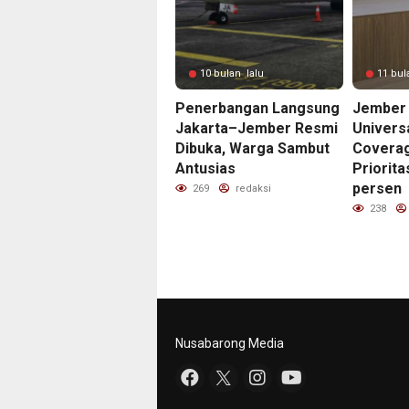
10 bulan lalu
11 bul
Penerbangan Langsung
Jember 
Jakarta–Jember Resmi
Univers
Dibuka, Warga Sambut
Covera
Antusias
Priorita
persen
269
redaksi
238
Nusabarong Media