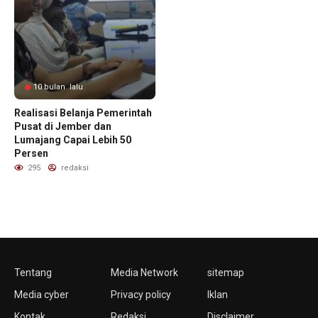
10 bulan lalu
Realisasi Belanja Pemerintah
Pusat di Jember dan
Lumajang Capai Lebih 50
Persen
295
redaksi
Tentang
Media Network
sitemap
Media cyber
Privacy policy
Iklan
Kontak
Redaksi
Disclaimer