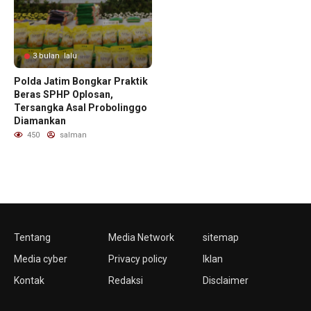
3 bulan lalu
Polda Jatim Bongkar Praktik
Beras SPHP Oplosan,
Tersangka Asal Probolinggo
Diamankan
450
salman
Tentang
Media Network
sitemap
Media cyber
Privacy policy
Iklan
Kontak
Redaksi
Disclaimer