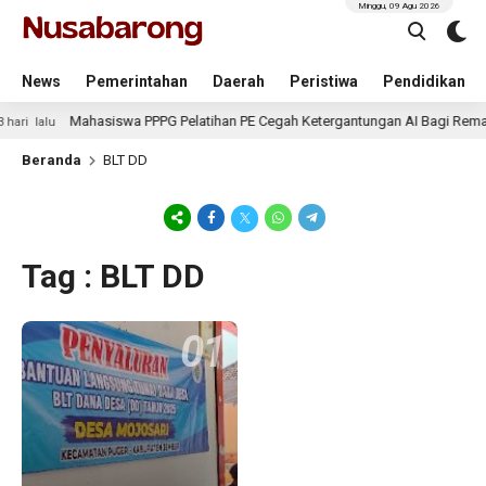
Minggu, 09 Agu 2026
News
Pemerintahan
Daerah
Peristiwa
Pendidikan
Mahasiswa PPPG Pelatihan PE Cegah Ketergantungan AI Bagi Remaj
hari lalu
Beranda
BLT DD
Tag : BLT DD