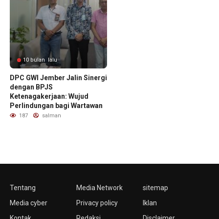
10 bulan lalu
DPC GWI Jember Jalin Sinergi
dengan BPJS
Ketenagakerjaan: Wujud
Perlindungan bagi Wartawan
187
salman
Tentang
Media Network
sitemap
Media cyber
Privacy policy
Iklan
Kontak
Redaksi
Disclaimer