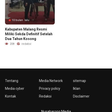
10 bulan lalu
Kabupaten Malang Resmi
Miliki Sekda Definitif Setelah
Dua Tahun Kosong
208
redaksi
Tentang
Media Network
sitemap
Media cyber
Privacy policy
Iklan
Kontak
Redaksi
Disclaimer
Nusabarong Media