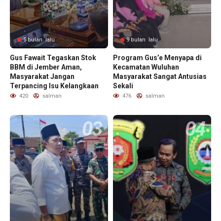
5 bulan lalu
9 bulan lalu
Gus Fawait Tegaskan Stok
Program Gus’e Menyapa di
BBM di Jember Aman,
Kecamatan Wuluhan
Masyarakat Jangan
Masyarakat Sangat Antusias
Terpancing Isu Kelangkaan
Sekali
420
salman
476
salman