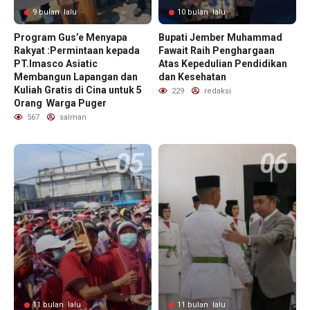
9 bulan lalu
10 bulan lalu
Program Gus’e Menyapa
Bupati Jember Muhammad
Rakyat :Permintaan kepada
Fawait Raih Penghargaan
PT.Imasco Asiatic
Atas Kepedulian Pendidikan
Membangun Lapangan dan
dan Kesehatan
Kuliah Gratis di Cina untuk 5
229
redaksi
Orang Warga Puger
567
salman
11 bulan lalu
11 bulan lalu