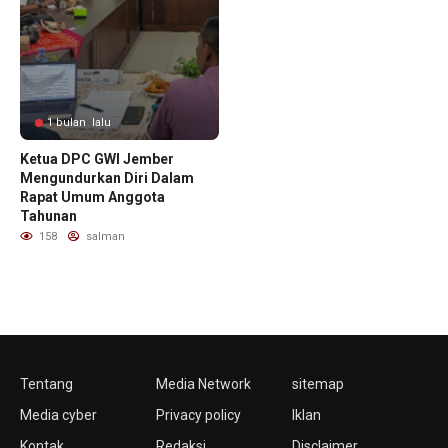
1 bulan lalu
Ketua DPC GWI Jember
Mengundurkan Diri Dalam
Rapat Umum Anggota
Tahunan
158
salman
Tentang
Media Network
sitemap
Media cyber
Privacy policy
Iklan
Kontak
Redaksi
Disclaimer