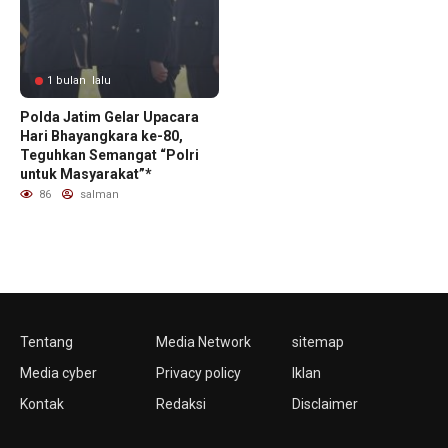
1 bulan lalu
Polda Jatim Gelar Upacara
Hari Bhayangkara ke-80,
Teguhkan Semangat “Polri
untuk Masyarakat”*
86
salman
Tentang
Media Network
sitemap
Media cyber
Privacy policy
Iklan
Kontak
Redaksi
Disclaimer