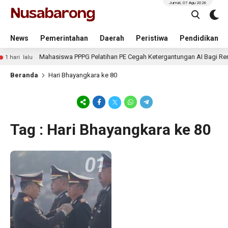
Jumat, 07 Agu 2026
News
Pemerintahan
Daerah
Peristiwa
Pendidikan
Mahasiswa PPPG Pelatihan PE Cegah Ketergantungan AI Bagi Rem
1 hari lalu
Beranda
Hari Bhayangkara ke 80
Tag : Hari Bhayangkara ke 80