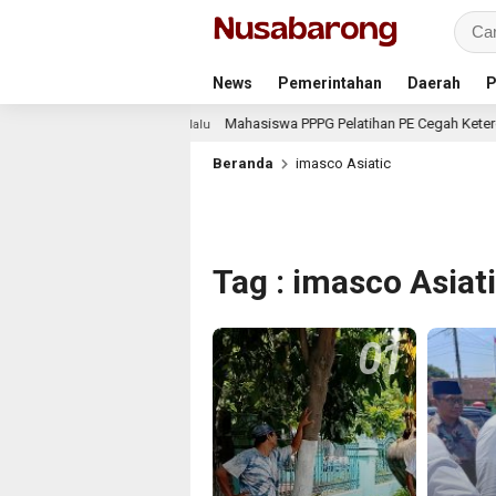
News
Pemerintahan
Daerah
P
ahun 2026
Mahasiswa PPPG Pelatihan PE Cegah Ketergan
2 hari lalu
Beranda
imasco Asiatic
Tag : imasco Asiat