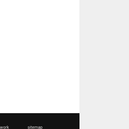
twork
sitemap