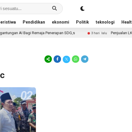
eristiwa
Pendidikan
ekonomi
Politik
teknologi
Healt
tungan AI Bagi Remaja Penerapan SDG,s
Penjualan LKS S
3 hari lalu
ic