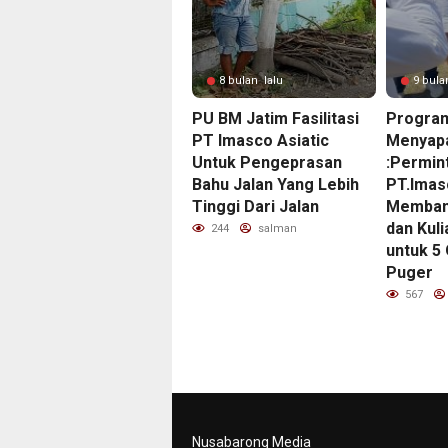
8 bulan lalu
9 bula
PU BM Jatim Fasilitasi
Program
PT Imasco Asiatic
Menyapa
Untuk Pengeprasan
:Permin
Bahu Jalan Yang Lebih
PT.Imas
Tinggi Dari Jalan
Memban
dan Kuli
244
salman
untuk 5
Puger
567
Nusabarong Media