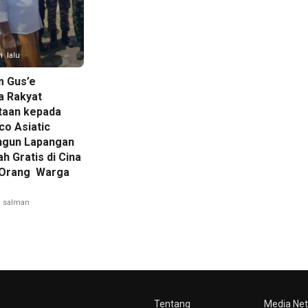
n lalu
 Gus’e
 Rakyat
taan kepada
co Asiatic
gun Lapangan
ah Gratis di Cina
 Orang Warga
salman
Tentang
Media Ne