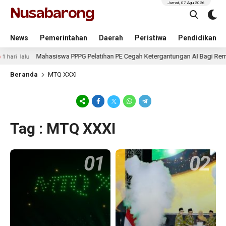
Jumat, 07 Agu 2026
News
Pemerintahan
Daerah
Peristiwa
Pendidikan
Mahasiswa PPPG Pelatihan PE Cegah Ketergantungan AI Bagi Rema
 hari lalu
Beranda
MTQ XXXI
Tag : MTQ XXXI