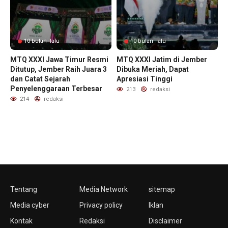
10 bulan lalu
10 bulan lalu
MTQ XXXI Jawa Timur Resmi
MTQ XXXI Jatim di Jember
Ditutup, Jember Raih Juara 3
Dibuka Meriah, Dapat
dan Catat Sejarah
Apresiasi Tinggi
Penyelenggaraan Terbesar
213
redaksi
214
redaksi
Tentang
Media Network
sitemap
Media cyber
Privacy policy
Iklan
Kontak
Redaksi
Disclaimer