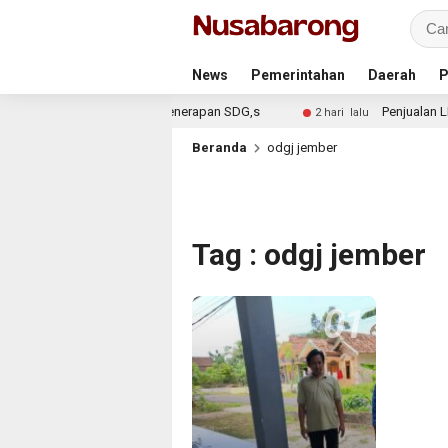
News
Pemerintahan
Daerah
P
ntungan AI Bagi Remaja Penerapan SDG,s
Penjualan LKS 
2 hari lalu
Beranda
odgj jember
Tag : odgj jember