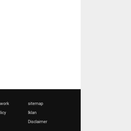
twork
sitemap
licy
Iklan
Disclaimer