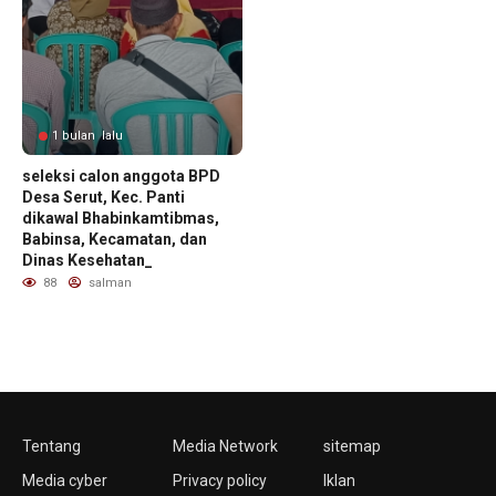
1 bulan lalu
seleksi calon anggota BPD
Desa Serut, Kec. Panti
dikawal Bhabinkamtibmas,
Babinsa, Kecamatan, dan
Dinas Kesehatan_
88
salman
Tentang
Media Network
sitemap
Media cyber
Privacy policy
Iklan