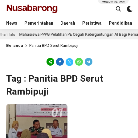
Minggu, 09 Agu 2026
News
Pemerintahan
Daerah
Peristiwa
Pendidikan
Mahasiswa PPPG Pelatihan PE Cegah Ketergantungan AI Bagi Remaj
ari lalu
Beranda
Panitia BPD Serut Rambipuji
Tag : Panitia BPD Serut
Rambipuji