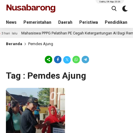
Sabtu, 08 Agu 2026
News
Pemerintahan
Daerah
Peristiwa
Pendidikan
Mahasiswa PPPG Pelatihan PE Cegah Ketergantungan AI Bagi Rem
3 hari lalu
Beranda
Pemdes Ajung
Tag : Pemdes Ajung