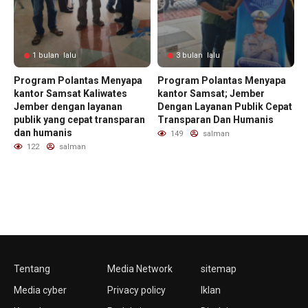
1 bulan lalu
3 bulan lalu
Program Polantas Menyapa
Program Polantas Menyapa
kantor Samsat Kaliwates
kantor Samsat; Jember
Jember dengan layanan
Dengan Layanan Publik Cepat
publik yang cepat transparan
Transparan Dan Humanis
dan humanis
149
salman
122
salman
Tentang
Media Network
sitemap
Media cyber
Privacy policy
Iklan