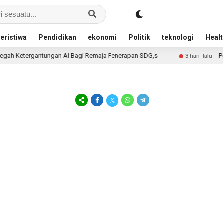
eristiwa
Pendidikan
ekonomi
Politik
teknologi
Healt
h Ketergantungan AI Bagi Remaja Penerapan SDG,s
Penju
3 hari lalu