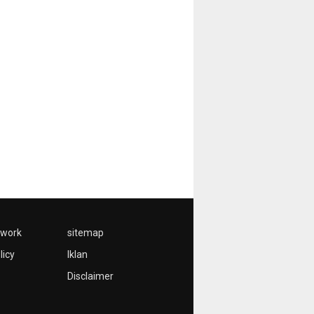
twork
sitemap
licy
Iklan
Disclaimer