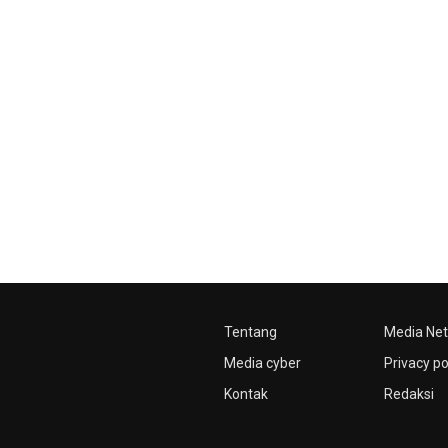
Tentang
Media Ne
Media cyber
Privacy po
Kontak
Redaksi