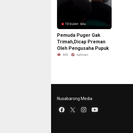
10 bulan lalu
Pemuda Puger Gak
Trimah,Dicap Preman
Oleh Pengusaha Pupuk
445
salman
Nusabarong Media