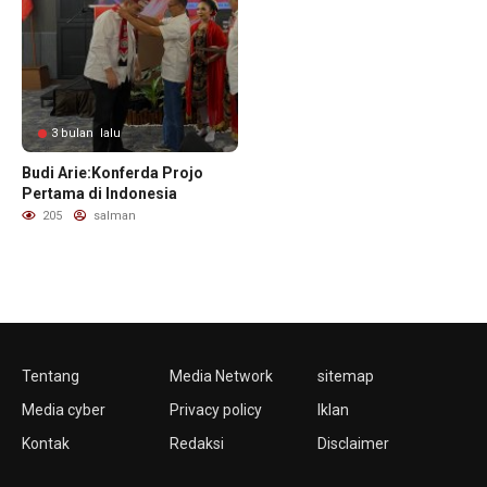
3 bulan lalu
Budi Arie:Konferda Projo
Pertama di Indonesia
205
salman
Tentang
Media Network
sitemap
Media cyber
Privacy policy
Iklan
Kontak
Redaksi
Disclaimer