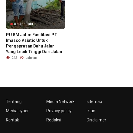
8 bulan lalu
PU BM Jatim Fasilitasi PT
Imasco Asiatic Untuk
Pengeprasan Bahu Jalan
Yang Lebih Tinggi Dari Jalan
242
salman
Tentang
Media Network
sitemap
Media cyber
Privacy policy
Iklan
Kontak
Redaksi
Disclaimer