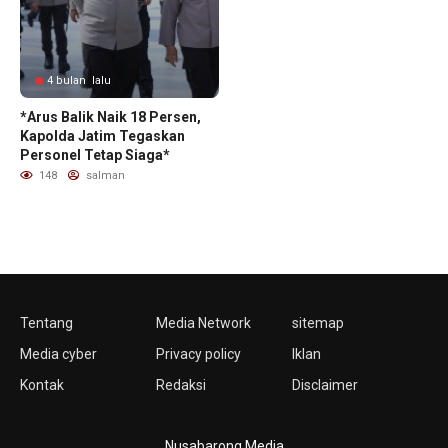
4 bulan lalu
*Arus Balik Naik 18 Persen,
Kapolda Jatim Tegaskan
Personel Tetap Siaga*
148
salman
Tentang
Media Network
sitemap
Media cyber
Privacy policy
Iklan
Kontak
Redaksi
Disclaimer
Nusabarong Media