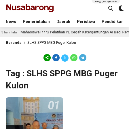
Minggu, 09 Agu 2026
News
Pemerintahan
Daerah
Peristiwa
Pendidikan
Mahasiswa PPPG Pelatihan PE Cegah Ketergantungan AI Bagi Rema
 hari lalu
Beranda
SLHS SPPG MBG Puger Kulon
Tag : SLHS SPPG MBG Puger
Kulon