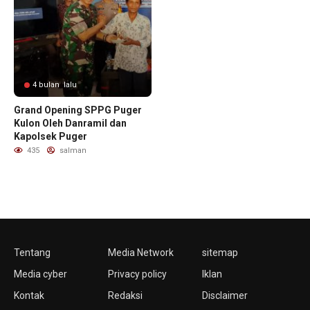
4 bulan lalu
Grand Opening SPPG Puger
Kulon Oleh Danramil dan
Kapolsek Puger
435
salman
Tentang
Media Network
sitemap
Media cyber
Privacy policy
Iklan
Kontak
Redaksi
Disclaimer