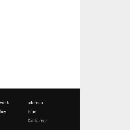
twork
sitemap
licy
Iklan
Disclaimer