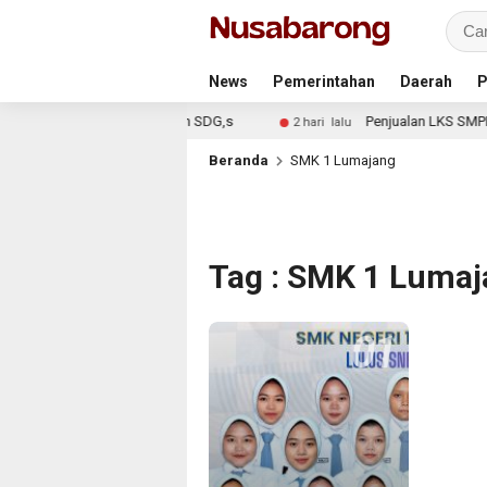
News
Pemerintahan
Daerah
P
 AI Bagi Remaja Penerapan SDG,s
Penjualan LKS SMPN 1 A
2 hari lalu
Beranda
SMK 1 Lumajang
Tag : SMK 1 Luma