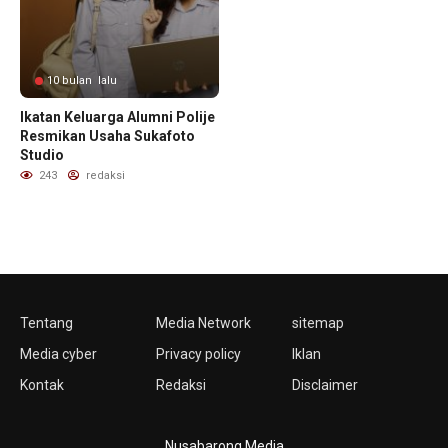
10 bulan lalu
Ikatan Keluarga Alumni Polije
Resmikan Usaha Sukafoto
Studio
243
redaksi
Tentang
Media Network
sitemap
Media cyber
Privacy policy
Iklan
Kontak
Redaksi
Disclaimer
Nusabarong Media