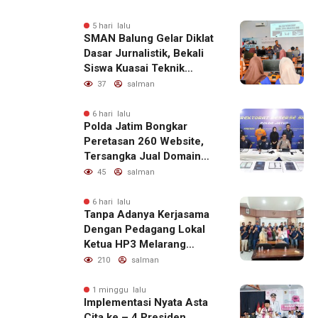
5 hari lalu
SMAN Balung Gelar Diklat
Dasar Jurnalistik, Bekali
Siswa Kuasai Teknik
Menulis Berita yang
37
salman
Informatif dan Beretika
6 hari lalu
Polda Jatim Bongkar
Peretasan 260 Website,
Tersangka Jual Domain
untuk Promosi Judi Online
45
salman
6 hari lalu
Tanpa Adanya Kerjasama
Dengan Pedagang Lokal
Ketua HP3 Melarang
Aktifitas Pedagang Ikan
210
salman
Dari Luar Diarea UPT
Pelabuhan
1 minggu lalu
Implementasi Nyata Asta
Cita ke – 4 Presiden