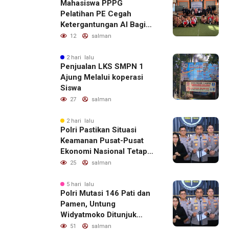
Mahasiswa PPPG
Pelatihan PE Cegah
Ketergantungan AI Bagi
Remaja Penerapan SDG,s
12
salman
2 hari lalu
Penjualan LKS SMPN 1
Ajung Melalui koperasi
Siswa
27
salman
2 hari lalu
Polri Pastikan Situasi
Keamanan Pusat-Pusat
Ekonomi Nasional Tetap
Kondusif
25
salman
5 hari lalu
Polri Mutasi 146 Pati dan
Pamen, Untung
Widyatmoko Ditunjuk
sebagai Kadivhubinter
51
salman