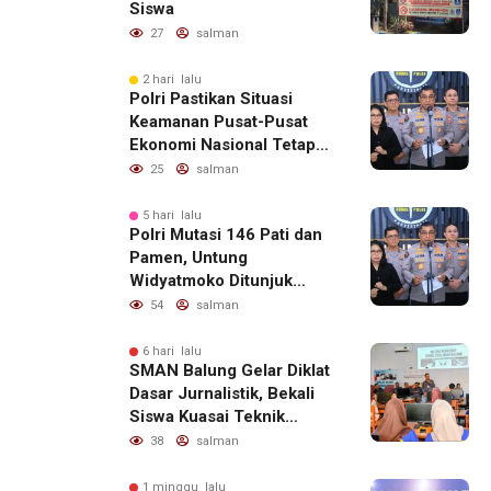
Siswa
27
salman
2 hari lalu
Polri Pastikan Situasi
Keamanan Pusat-Pusat
Ekonomi Nasional Tetap
Kondusif
25
salman
5 hari lalu
Polri Mutasi 146 Pati dan
Pamen, Untung
Widyatmoko Ditunjuk
sebagai Kadivhubinter
54
salman
6 hari lalu
SMAN Balung Gelar Diklat
Dasar Jurnalistik, Bekali
Siswa Kuasai Teknik
Menulis Berita yang
38
salman
Informatif dan Beretika
1 minggu lalu