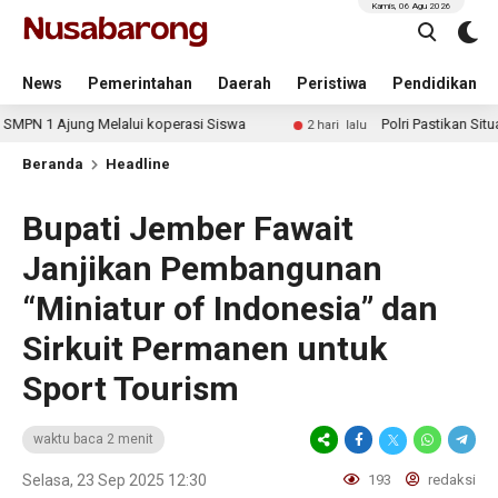
Kamis, 06 Agu 2026
News
Pemerintahan
Daerah
Peristiwa
Pendidikan
ng Melalui koperasi Siswa
Polri Pastikan Situasi Keama
2 hari lalu
Beranda
Headline
Bupati Jember Fawait
Janjikan Pembangunan
“Miniatur of Indonesia” dan
Sirkuit Permanen untuk
Sport Tourism
waktu baca 2 menit
Selasa, 23 Sep 2025 12:30
193
redaksi