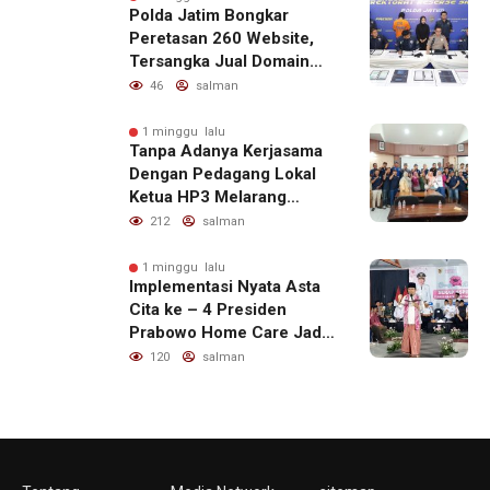
Polda Jatim Bongkar
Peretasan 260 Website,
Tersangka Jual Domain
untuk Promosi Judi Online
46
salman
1 minggu lalu
Tanpa Adanya Kerjasama
Dengan Pedagang Lokal
Ketua HP3 Melarang
Aktifitas Pedagang Ikan
212
salman
Dari Luar Diarea UPT
Pelabuhan
1 minggu lalu
Implementasi Nyata Asta
Cita ke – 4 Presiden
Prabowo Home Care Jadi
Program Percontohan
120
salman
Nasional