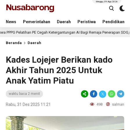
Minggu, 09 Agu 2026
News
Pemerintahan
Daerah
Peristiwa
Pendidikan
elatihan PE Cegah Ketergantungan AI Bagi Remaja Penerapan SDG,s
Beranda
Daerah
Kades Lojejer Berikan kado
Akhir Tahun 2025 Untuk
Anak Yatim Piatu
waktu baca 2 menit
Rabu, 31 Des 2025 11:21
498
salman