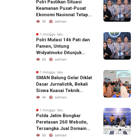
Polri Pastikan Situasi
Keamanan Pusat-Pusat
Ekonomi Nasional Tetap
Kondusif
30
salman
1 minggu lalu
Polri Mutasi 146 Pati dan
Pamen, Untung
Widyatmoko Ditunjuk
sebagai Kadivhubinter
60
salman
1 minggu lalu
SMAN Balung Gelar Diklat
Dasar Jurnalistik, Bekali
Siswa Kuasai Teknik
Menulis Berita yang
44
salman
Informatif dan Beretika
1 minggu lalu
Polda Jatim Bongkar
Peretasan 260 Website,
Tersangka Jual Domain
untuk Promosi Judi Online
50
salman