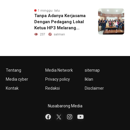
1 minggu lalu
Tanpa Adanya Kerjasama
Dengan Pedagang Lokal
Ketua HP3 Melarang
Aktifitas Pedagang Ikan
237
salman
Dari Luar Diarea UPT
Pelabuhan
Tentang
Media Network
sitemap
Media cyber
Privacy policy
Iklan
Kontak
Redaksi
Disclaimer
Nusabarong Media