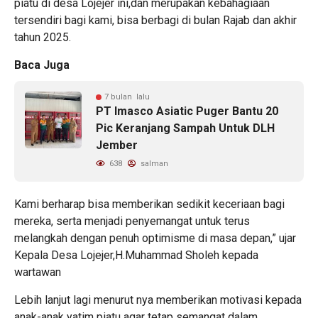
piatu di desa Lojejer ini,dan merupakan kebahagiaan
tersendiri bagi kami, bisa berbagi di bulan Rajab dan akhir
tahun 2025.
Baca Juga
7 bulan lalu
PT Imasco Asiatic Puger Bantu 20
Pic Keranjang Sampah Untuk DLH
Jember
638
salman
Kami berharap bisa memberikan sedikit keceriaan bagi
mereka, serta menjadi penyemangat untuk terus
melangkah dengan penuh optimisme di masa depan,” ujar
Kepala Desa Lojejer,H.Muhammad Sholeh kepada
wartawan
Lebih lanjut lagi menurut nya memberikan motivasi kepada
anak-anak yatim piatu agar tetap semangat dalam