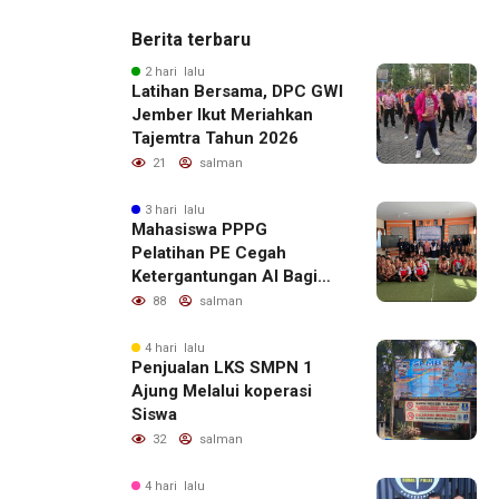
Berita terbaru
2 hari lalu
Latihan Bersama, DPC GWI
Jember Ikut Meriahkan
Tajemtra Tahun 2026
21
salman
3 hari lalu
Mahasiswa PPPG
Pelatihan PE Cegah
Ketergantungan AI Bagi
Remaja Penerapan SDG,s
88
salman
4 hari lalu
Penjualan LKS SMPN 1
Ajung Melalui koperasi
Siswa
32
salman
4 hari lalu