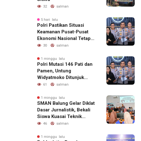
32
salman
5 hari lalu
Polri Pastikan Situasi
Keamanan Pusat-Pusat
Ekonomi Nasional Tetap
Kondusif
30
salman
1 minggu lalu
Polri Mutasi 146 Pati dan
Pamen, Untung
Widyatmoko Ditunjuk
sebagai Kadivhubinter
61
salman
1 minggu lalu
SMAN Balung Gelar Diklat
Dasar Jurnalistik, Bekali
Siswa Kuasai Teknik
Menulis Berita yang
46
salman
Informatif dan Beretika
1 minggu lalu