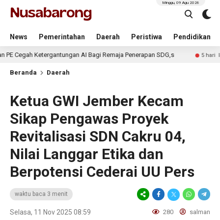
Minggu, 09 Agu 2026
News
Pemerintahan
Daerah
Peristiwa
Pendidikan
Ketergantungan AI Bagi Remaja Penerapan SDG,s
Penjual
5 hari lalu
Beranda
Daerah
Ketua GWI Jember Kecam
Sikap Pengawas Proyek
Revitalisasi SDN Cakru 04,
Nilai Langgar Etika dan
Berpotensi Cederai UU Pers
waktu baca 3 menit
Selasa, 11 Nov 2025 08:59
280
salman