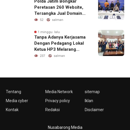
Polda Jatim Bongkar
Peretasan 260 Website,
Tersangka Jual Domain
untuk Promosi Judi Online
52
salman
1 minggu lalu
Tanpa Adanya Kerjasama
Dengan Pedagang Lokal
Ketua HP3 Melarang
Aktifitas Pedagang Ikan
237
salman
Dari Luar Diarea UPT
Pelabuhan
Tentang
Media Network
sitemap
Media cyber
Privacy policy
Iklan
Kontak
Redaksi
Disclaimer
Nusabarong Media