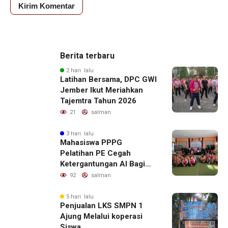
Berita terbaru
2 hari lalu
Latihan Bersama, DPC GWI
Jember Ikut Meriahkan
Tajemtra Tahun 2026
21
salman
3 hari lalu
Mahasiswa PPPG
Pelatihan PE Cegah
Ketergantungan AI Bagi
Remaja Penerapan SDG,s
92
salman
5 hari lalu
Penjualan LKS SMPN 1
Ajung Melalui koperasi
Siswa