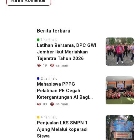
Berita terbaru
1 hari lalu
Latihan Bersama, DPC GWI
Jember Ikut Meriahkan
Tajemtra Tahun 2026
19
salman
2 hari lalu
Mahasiswa PPPG
Pelatihan PE Cegah
Ketergantungan AI Bagi
Remaja Penerapan SDG,s
80
salman
4 hari lalu
Penjualan LKS SMPN 1
Ajung Melalui koperasi
Siswa