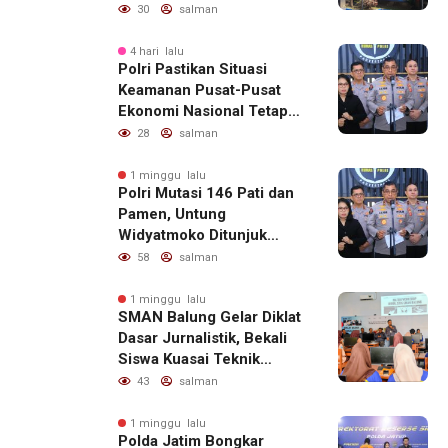
30
salman
4 hari lalu
Polri Pastikan Situasi
Keamanan Pusat-Pusat
Ekonomi Nasional Tetap
Kondusif
28
salman
1 minggu lalu
Polri Mutasi 146 Pati dan
Pamen, Untung
Widyatmoko Ditunjuk
sebagai Kadivhubinter
58
salman
1 minggu lalu
SMAN Balung Gelar Diklat
Dasar Jurnalistik, Bekali
Siswa Kuasai Teknik
Menulis Berita yang
43
salman
Informatif dan Beretika
1 minggu lalu
Polda Jatim Bongkar