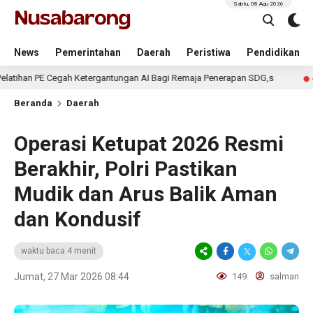
Sabtu, 08 Agu 2026
News
Pemerintahan
Daerah
Peristiwa
Pendidikan
egah Ketergantungan AI Bagi Remaja Penerapan SDG,s
P
4 hari lalu
Beranda
Daerah
Operasi Ketupat 2026 Resmi
Berakhir, Polri Pastikan
Mudik dan Arus Balik Aman
dan Kondusif
waktu baca 4 menit
Jumat, 27 Mar 2026 08:44
149
salman