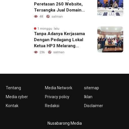
Peretasan 260 Website,
Tersangka Jual Domain
untuk Promosi Judi Online
48
salman
1 minggu lalu
Tanpa Adanya Kerjasama
Dengan Pedagang Lokal
Ketua HP3 Melarang
Aktifitas Pedagang Ikan
236
salman
Dari Luar Diarea UPT
Pelabuhan
Tentang
Media Network
sitemap
Media cyber
Privacy policy
Iklan
Kontak
Redaksi
Disclaimer
Nusabarong Media