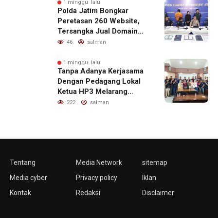
1 minggu lalu
Polda Jatim Bongkar
Peretasan 260 Website,
Tersangka Jual Domain
untuk Promosi Judi Online
46
salman
1 minggu lalu
Tanpa Adanya Kerjasama
Dengan Pedagang Lokal
Ketua HP3 Melarang
Aktifitas Pedagang Ikan
222
salman
Dari Luar Diarea UPT
Pelabuhan
Tentang
Media Network
sitemap
Media cyber
Privacy policy
Iklan
Kontak
Redaksi
Disclaimer