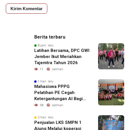
Berita terbaru
8 jam lalu
Latihan Bersama, DPC GWI
Jember Ikut Meriahkan
Tajemtra Tahun 2026
11
salman
1 hari lalu
Mahasiswa PPPG
Pelatihan PE Cegah
Ketergantungan AI Bagi
Remaja Penerapan SDG,s
58
salman
2 hari lalu
Penjualan LKS SMPN 1
Ajung Melalui koperasi