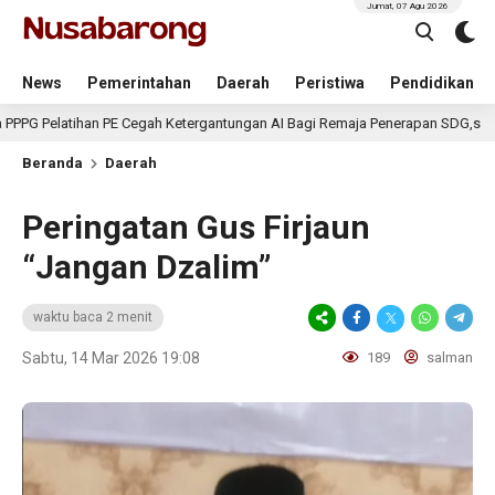
Jumat, 07 Agu 2026
News
Pemerintahan
Daerah
Peristiwa
Pendidikan
han PE Cegah Ketergantungan AI Bagi Remaja Penerapan SDG,s
2 hari
Beranda
Daerah
Peringatan Gus Firjaun
“Jangan Dzalim”
waktu baca 2 menit
Sabtu, 14 Mar 2026 19:08
189
salman