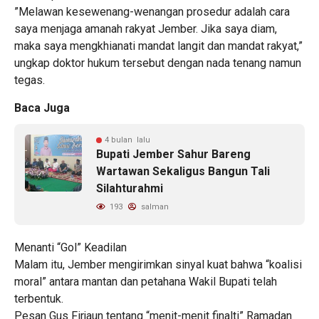
​”Melawan kesewenang-wenangan prosedur adalah cara
saya menjaga amanah rakyat Jember. Jika saya diam,
maka saya mengkhianati mandat langit dan mandat rakyat,”
ungkap doktor hukum tersebut dengan nada tenang namun
tegas.
Baca Juga
4 bulan lalu
Bupati Jember Sahur Bareng
Wartawan Sekaligus Bangun Tali
Silahturahmi
193
salman
​Menanti “Gol” Keadilan
​Malam itu, Jember mengirimkan sinyal kuat bahwa “koalisi
moral” antara mantan dan petahana Wakil Bupati telah
terbentuk.
​Pesan Gus Firjaun tentang “menit-menit finalti” Ramadan