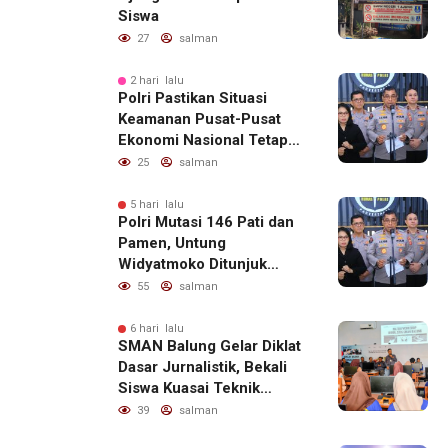
Siswa
27
salman
2 hari lalu
Polri Pastikan Situasi
Keamanan Pusat-Pusat
Ekonomi Nasional Tetap
Kondusif
25
salman
5 hari lalu
Polri Mutasi 146 Pati dan
Pamen, Untung
Widyatmoko Ditunjuk
sebagai Kadivhubinter
55
salman
6 hari lalu
SMAN Balung Gelar Diklat
Dasar Jurnalistik, Bekali
Siswa Kuasai Teknik
Menulis Berita yang
39
salman
Informatif dan Beretika