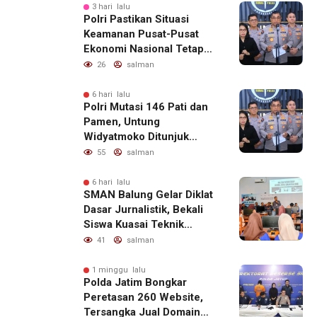
3 hari lalu
Polri Pastikan Situasi
Keamanan Pusat-Pusat
Ekonomi Nasional Tetap
Kondusif
26
salman
6 hari lalu
Polri Mutasi 146 Pati dan
Pamen, Untung
Widyatmoko Ditunjuk
sebagai Kadivhubinter
55
salman
6 hari lalu
SMAN Balung Gelar Diklat
Dasar Jurnalistik, Bekali
Siswa Kuasai Teknik
Menulis Berita yang
41
salman
Informatif dan Beretika
1 minggu lalu
Polda Jatim Bongkar
Peretasan 260 Website,
Tersangka Jual Domain