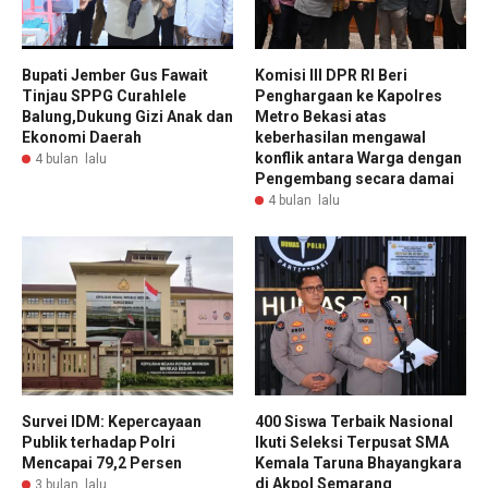
Bupati Jember Gus Fawait
Komisi III DPR RI Beri
Tinjau SPPG Curahlele
Penghargaan ke Kapolres
Balung,Dukung Gizi Anak dan
Metro Bekasi atas
Ekonomi Daerah
keberhasilan mengawal
konflik antara Warga dengan
4 bulan lalu
Pengembang secara damai
4 bulan lalu
Survei IDM: Kepercayaan
400 Siswa Terbaik Nasional
Publik terhadap Polri
Ikuti Seleksi Terpusat SMA
Mencapai 79,2 Persen
Kemala Taruna Bhayangkara
di Akpol Semarang
3 bulan lalu