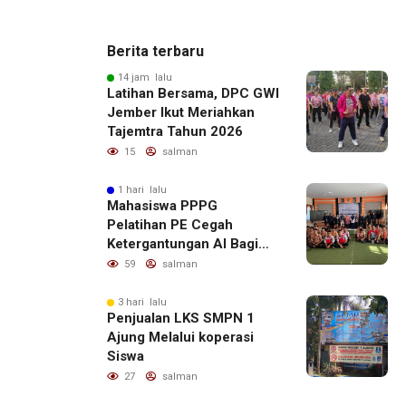
Berita terbaru
14 jam lalu
Latihan Bersama, DPC GWI
Jember Ikut Meriahkan
Tajemtra Tahun 2026
15
salman
1 hari lalu
Mahasiswa PPPG
Pelatihan PE Cegah
Ketergantungan AI Bagi
Remaja Penerapan SDG,s
59
salman
3 hari lalu
Penjualan LKS SMPN 1
Ajung Melalui koperasi
Siswa
27
salman