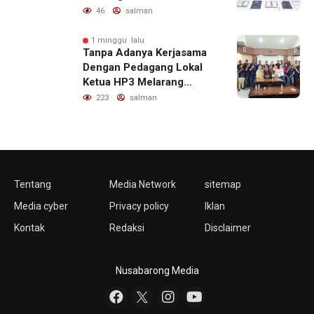
untuk Promosi Judi Online
46
salman
1 minggu lalu
Tanpa Adanya Kerjasama
Dengan Pedagang Lokal
Ketua HP3 Melarang
Aktifitas Pedagang Ikan
223
salman
Dari Luar Diarea UPT
Pelabuhan
Tentang
Media Network
sitemap
Media cyber
Privacy policy
Iklan
Kontak
Redaksi
Disclaimer
Nusabarong Media