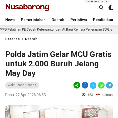
Jumat, 07 Agu 2026
News
Pemerintahan
Daerah
Peristiwa
Pendidikan
ihan PE Cegah Ketergantungan AI Bagi Remaja Penerapan SDG,s
3 ha
Beranda
Daerah
Polda Jatim Gelar MCU Gratis
untuk 2.000 Buruh Jelang
May Day
waktu baca 2 menit
Rabu, 22 Apr 2026 06:53
163
salman