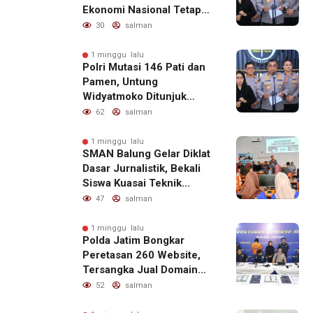
Ekonomi Nasional Tetap
Kondusif
30
salman
1 minggu lalu
Polri Mutasi 146 Pati dan
Pamen, Untung
Widyatmoko Ditunjuk
sebagai Kadivhubinter
62
salman
1 minggu lalu
SMAN Balung Gelar Diklat
Dasar Jurnalistik, Bekali
Siswa Kuasai Teknik
Menulis Berita yang
47
salman
Informatif dan Beretika
1 minggu lalu
Polda Jatim Bongkar
Peretasan 260 Website,
Tersangka Jual Domain
untuk Promosi Judi Online
52
salman