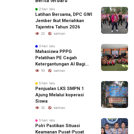
Berita terbaru
2 hari lalu
Latihan Bersama, DPC GWI
Jember Ikut Meriahkan
Tajemtra Tahun 2026
22
salman
3 hari lalu
Mahasiswa PPPG
Pelatihan PE Cegah
Ketergantungan AI Bagi
Remaja Penerapan SDG,s
93
salman
5 hari lalu
Penjualan LKS SMPN 1
Ajung Melalui koperasi
Siswa
32
salman
5 hari lalu
Polri Pastikan Situasi
Keamanan Pusat-Pusat