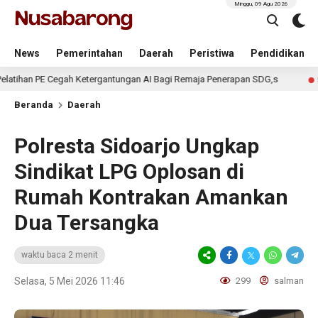
Minggu, 09 Agu 2026
News
Pemerintahan
Daerah
Peristiwa
Pendidikan
E Cegah Ketergantungan AI Bagi Remaja Penerapan SDG,s
5 hari lalu
Beranda
Daerah
Polresta Sidoarjo Ungkap
Sindikat LPG Oplosan di
Rumah Kontrakan Amankan
Dua Tersangka
waktu baca 2 menit
Selasa, 5 Mei 2026 11:46
299
salman