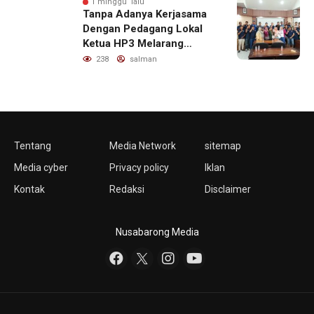
1 minggu lalu
Tanpa Adanya Kerjasama
Dengan Pedagang Lokal
Ketua HP3 Melarang
Aktifitas Pedagang Ikan
238
salman
Dari Luar Diarea UPT
Pelabuhan
Tentang
Media Network
sitemap
Media cyber
Privacy policy
Iklan
Kontak
Redaksi
Disclaimer
Nusabarong Media