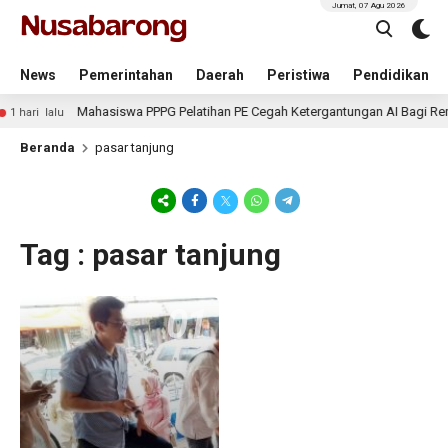
Jumat, 07 Agu 2026
News
Pemerintahan
Daerah
Peristiwa
Pendidikan
Mahasiswa PPPG Pelatihan PE Cegah Ketergantungan AI Bagi Rem
1 hari lalu
Beranda
pasar tanjung
Tag : pasar tanjung