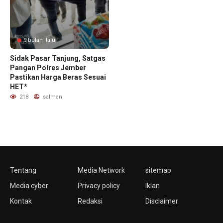
9 bulan lalu
Sidak Pasar Tanjung, Satgas
Pangan Polres Jember
Pastikan Harga Beras Sesuai
HET*
218
salman
Tentang
Media Network
sitemap
Media cyber
Privacy policy
Iklan
Kontak
Redaksi
Disclaimer