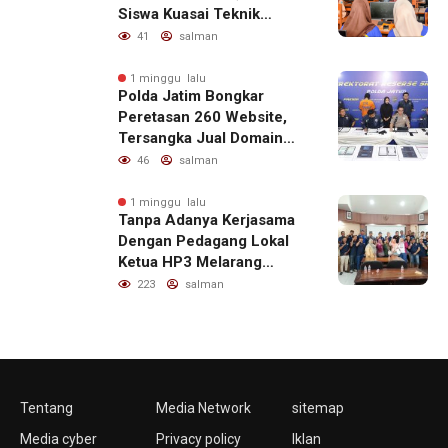
Siswa Kuasai Teknik
Menulis Berita yang
41
salman
Informatif dan Beretika
1 minggu lalu
Polda Jatim Bongkar
Peretasan 260 Website,
Tersangka Jual Domain
untuk Promosi Judi Online
46
salman
1 minggu lalu
Tanpa Adanya Kerjasama
Dengan Pedagang Lokal
Ketua HP3 Melarang
Aktifitas Pedagang Ikan
223
salman
Dari Luar Diarea UPT
Pelabuhan
Tentang
Media Network
sitemap
Media cyber
Privacy policy
Iklan