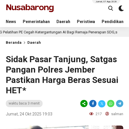
Jumat, 07 Agu 2026
News
Pemerintahan
Daerah
Peristiwa
Pendidikan
 PE Cegah Ketergantungan AI Bagi Remaja Penerapan SDG,s
3 hari lal
Beranda
Daerah
Sidak Pasar Tanjung, Satgas
Pangan Polres Jember
Pastikan Harga Beras Sesuai
HET*
waktu baca 3 menit
Jumat, 24 Okt 2025 19:03
217
salman