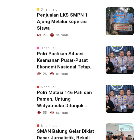
3 hari lalu
Penjualan LKS SMPN 1
Ajung Melalui koperasi
Siswa
27
salman
3 hari lalu
Polri Pastikan Situasi
Keamanan Pusat-Pusat
Ekonomi Nasional Tetap
Kondusif
26
salman
6 hari lalu
Polri Mutasi 146 Pati dan
Pamen, Untung
Widyatmoko Ditunjuk
sebagai Kadivhubinter
55
salman
6 hari lalu
SMAN Balung Gelar Diklat
Dasar Jurnalistik, Bekali