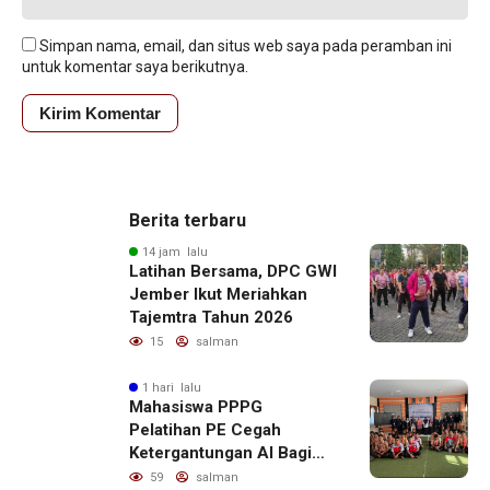
Simpan nama, email, dan situs web saya pada peramban ini
untuk komentar saya berikutnya.
Berita terbaru
14 jam lalu
Latihan Bersama, DPC GWI
Jember Ikut Meriahkan
Tajemtra Tahun 2026
15
salman
1 hari lalu
Mahasiswa PPPG
Pelatihan PE Cegah
Ketergantungan AI Bagi
Remaja Penerapan SDG,s
59
salman