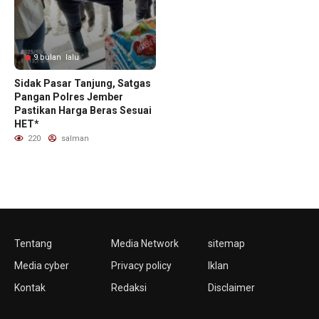
9 bulan lalu
Sidak Pasar Tanjung, Satgas
Pangan Polres Jember
Pastikan Harga Beras Sesuai
HET*
220
salman
Tentang
Media Network
sitemap
Media cyber
Privacy policy
Iklan
Kontak
Redaksi
Disclaimer