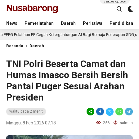
Sabtu, 08 Agu 2026
News
Pemerintahan
Daerah
Peristiwa
Pendidikan
atihan PE Cegah Ketergantungan AI Bagi Remaja Penerapan SDG,s
3 
Beranda
Daerah
TNI Polri Beserta Camat dan
Humas Imasco Bersih Bersih
Pantai Puger Sesuai Arahan
Presiden
waktu baca 2 menit
Minggu, 8 Feb 2026 07:18
256
salman