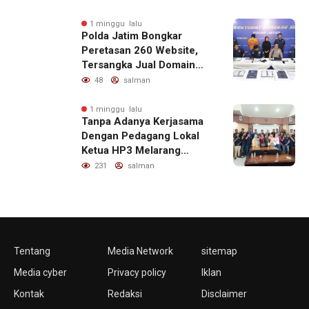
Informatif dan Beretika
1 minggu lalu
Polda Jatim Bongkar
Peretasan 260 Website,
Tersangka Jual Domain
untuk Promosi Judi Online
48
salman
1 minggu lalu
Tanpa Adanya Kerjasama
Dengan Pedagang Lokal
Ketua HP3 Melarang
Aktifitas Pedagang Ikan
231
salman
Dari Luar Diarea UPT
Pelabuhan
Tentang
Media Network
sitemap
Media cyber
Privacy policy
Iklan
Kontak
Redaksi
Disclaimer