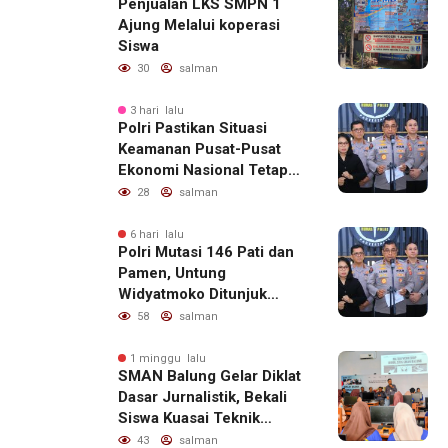
Penjualan LKS SMPN 1
Ajung Melalui koperasi
Siswa
30
salman
3 hari lalu
Polri Pastikan Situasi
Keamanan Pusat-Pusat
Ekonomi Nasional Tetap
Kondusif
28
salman
6 hari lalu
Polri Mutasi 146 Pati dan
Pamen, Untung
Widyatmoko Ditunjuk
sebagai Kadivhubinter
58
salman
1 minggu lalu
SMAN Balung Gelar Diklat
Dasar Jurnalistik, Bekali
Siswa Kuasai Teknik
Menulis Berita yang
43
salman