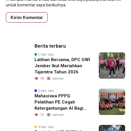
untuk komentar saya berikutnya.
Berita terbaru
1 hari lalu
Latihan Bersama, DPC GWI
Jember Ikut Meriahkan
Tajemtra Tahun 2026
18
salman
2 hari lalu
Mahasiswa PPPG
Pelatihan PE Cegah
Ketergantungan AI Bagi
Remaja Penerapan SDG,s
73
salman
3 hari lalu