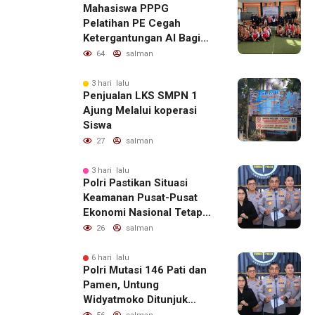
Mahasiswa PPPG
Pelatihan PE Cegah
Ketergantungan AI Bagi
Remaja Penerapan SDG,s
64
salman
3 hari lalu
Penjualan LKS SMPN 1
Ajung Melalui koperasi
Siswa
27
salman
3 hari lalu
Polri Pastikan Situasi
Keamanan Pusat-Pusat
Ekonomi Nasional Tetap
Kondusif
26
salman
6 hari lalu
Polri Mutasi 146 Pati dan
Pamen, Untung
Widyatmoko Ditunjuk
sebagai Kadivhubinter