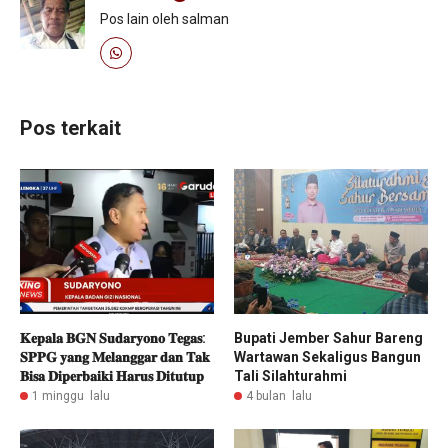
Pos lain oleh salman
Pos terkait
𝐊𝐞𝐩𝐚𝐥𝐚 𝐁𝐆𝐍 𝐒𝐮𝐝𝐚𝐫𝐲𝐨𝐧𝐨 𝐓𝐞𝐠𝐚𝐬:
Bupati Jember Sahur Bareng
𝐒𝐏𝐏𝐆 𝐲𝐚𝐧𝐠 𝐌𝐞𝐥𝐚𝐧𝐠𝐠𝐚𝐫 𝐝𝐚𝐧 𝐓𝐚𝐤
Wartawan Sekaligus Bangun
𝐁𝐢𝐬𝐚 𝐃𝐢𝐩𝐞𝐫𝐛𝐚𝐢𝐤𝐢 𝐇𝐚𝐫𝐮𝐬 𝐃𝐢𝐭𝐮𝐭𝐮𝐩
Tali Silahturahmi
1 minggu lalu
4 bulan lalu