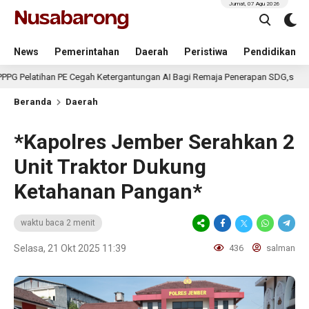
Jumat, 07 Agu 2026
News
Pemerintahan
Daerah
Peristiwa
Pendidikan
han PE Cegah Ketergantungan AI Bagi Remaja Penerapan SDG,s
3 har
Beranda
Daerah
*Kapolres Jember Serahkan 2
Unit Traktor Dukung
Ketahanan Pangan*
waktu baca 2 menit
Selasa, 21 Okt 2025 11:39
436
salman