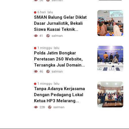
56
salman
6 hari lalu
SMAN Balung Gelar Diklat
Dasar Jurnalistik, Bekali
Siswa Kuasai Teknik
Menulis Berita yang
41
salman
Informatif dan Beretika
1 minggu lalu
Polda Jatim Bongkar
Peretasan 260 Website,
Tersangka Jual Domain
untuk Promosi Judi Online
46
salman
1 minggu lalu
Tanpa Adanya Kerjasama
Dengan Pedagang Lokal
Ketua HP3 Melarang
Aktifitas Pedagang Ikan
228
salman
Dari Luar Diarea UPT
Pelabuhan