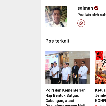
salman
Pos lain oleh sa
Pos terkait
Polri dan Kementerian
Ketua
Haji Bentuk Satgas
Jembe
Gabungan, atasi
KONF
Penyelenggaraan Haji