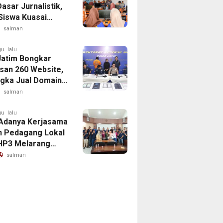
Dasar Jurnalistik,
 Siswa Kuasai
 Menulis Berita
salman
nformatif dan
ka
u lalu
Jatim Bongkar
san 260 Website,
gka Jual Domain
Promosi Judi
salman
u lalu
Adanya Kerjasama
 Pedagang Lokal
HP3 Melarang
tas Pedagang Ikan
salman
uar Diarea UPT
han