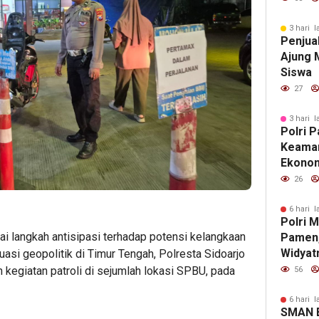
SDG,s
3 hari l
Penjua
Ajung 
Siswa
27
3 hari l
Polri P
Keaman
Ekonom
Kondus
26
6 hari l
Polri M
langkah antisipasi terhadap potensi kelangkaan
Pamen,
Widyat
asi geopolitik di Timur Tengah, Polresta Sidoarjo
sebaga
 kegiatan patroli di sejumlah lokasi SPBU, pada
56
6 hari l
SMAN B