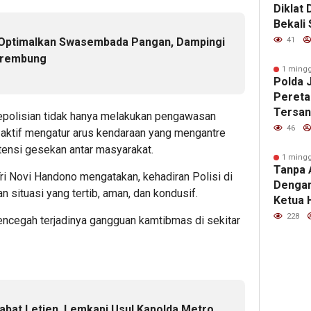
Diklat 
Bekali
Teknik
o Optimalkan Swasembada Pangan, Dampingi
41
yang I
 Krembung
Bereti
1 mingg
Polda 
Pereta
Tersan
kepolisian tidak hanya melakukan pengawasan
untuk 
46
 aktif mengatur arus kendaraan yang mengantre
Online
ensi gesekan antar masyarakat.
1 mingg
Tanpa 
i Novi Handono mengatakan, kehadiran Polisi di
Dengan
 situasi yang tertib, aman, dan kondusif.
Ketua 
Aktifi
228
n mencegah terjadinya gangguan kamtibmas di sekitar
Dari L
Pelabu
abat Letjen, Lemkapi Usul Kapolda Metro