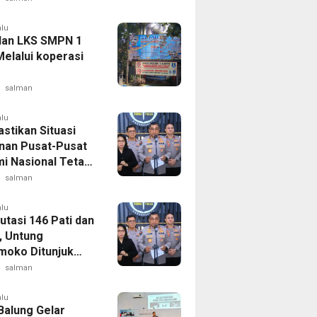
alu
lan LKS SMPN 1
Melalui koperasi
salman
alu
astikan Situasi
an Pusat-Pusat
i Nasional Tetap
if
salman
alu
utasi 146 Pati dan
 Untung
moko Ditunjuk
i Kadivhubinter
salman
alu
alung Gelar