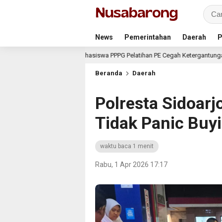
News
Pemerintahan
Daerah
P
Mahasiswa PPPG Pelatihan PE Cegah Ketergantungan AI Bagi Rema
 hari lalu
Beranda
Daerah
Polresta Sidoar
Tidak Panic Buy
waktu baca 1 menit
Rabu, 1 Apr 2026 17:17