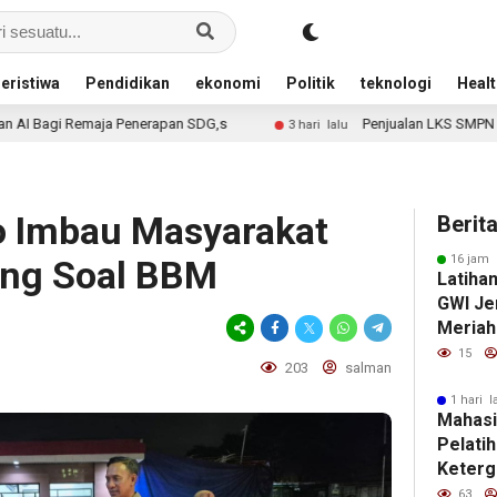
eristiwa
Pendidikan
ekonomi
Politik
teknologi
Healt
ja Penerapan SDG,s
Penjualan LKS SMPN 1 Ajung Melalui 
3 hari lalu
jo Imbau Masyarakat
Berit
16 jam 
ing Soal BBM
Latiha
GWI Je
Meriah
Tahun 
15
203
salman
1 hari l
Mahas
Pelatihan
Keterg
Remaja
63