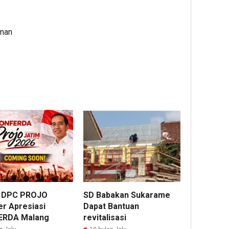
lman
 DPC PROJO
SD Babakan Sukarame
r Apresiasi
Dapat Bantuan
ERDA Malang
revitalisasi