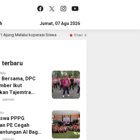
h
Jumat, 07 Agu 2026
koperasi Siswa
Polri Pastikan Situasi Keamanan Pusat-P
3 hari lalu
a terbaru
lalu
n Bersama, DPC
mber Ikut
kan Tajemtra
2026
salman
alu
iswa PPPG
 PE Cegah
antungan AI Bagi
 Penerapan
salman