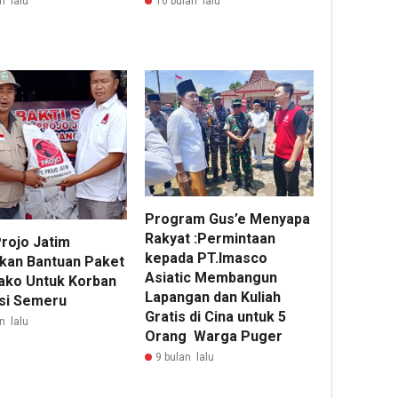
n lalu
10 bulan lalu
Program Gus’e Menyapa
Rakyat :Permintaan
rojo Jatim
kepada PT.Imasco
kan Bantuan Paket
Asiatic Membangun
ko Untuk Korban
Lapangan dan Kuliah
si Semeru
Gratis di Cina untuk 5
n lalu
Orang Warga Puger
9 bulan lalu