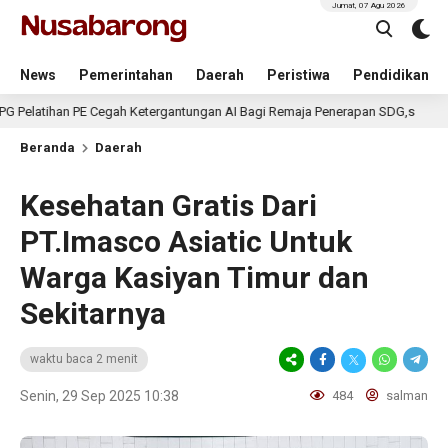
Jumat, 07 Agu 2026
News
Pemerintahan
Daerah
Peristiwa
Pendidikan
han PE Cegah Ketergantungan AI Bagi Remaja Penerapan SDG,s
2 hari
Beranda
Daerah
Kesehatan Gratis Dari
PT.Imasco Asiatic Untuk
Warga Kasiyan Timur dan
Sekitarnya
waktu baca 2 menit
Senin, 29 Sep 2025 10:38
484
salman