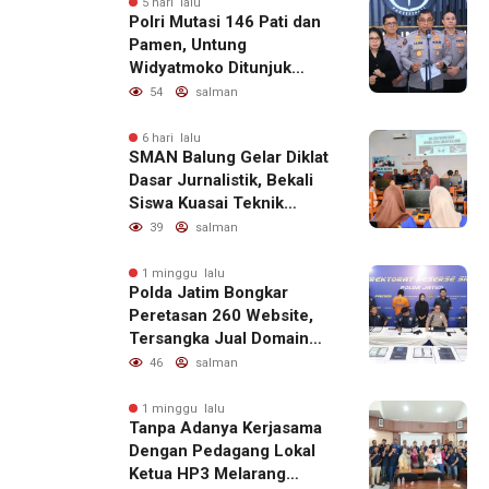
5 hari lalu
Polri Mutasi 146 Pati dan
Pamen, Untung
Widyatmoko Ditunjuk
sebagai Kadivhubinter
54
salman
6 hari lalu
SMAN Balung Gelar Diklat
Dasar Jurnalistik, Bekali
Siswa Kuasai Teknik
Menulis Berita yang
39
salman
Informatif dan Beretika
1 minggu lalu
Polda Jatim Bongkar
Peretasan 260 Website,
Tersangka Jual Domain
untuk Promosi Judi Online
46
salman
1 minggu lalu
Tanpa Adanya Kerjasama
Dengan Pedagang Lokal
Ketua HP3 Melarang