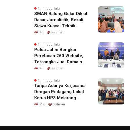
1 minggu lalu
SMAN Balung Gelar Diklat
Dasar Jurnalistik, Bekali
Siswa Kuasai Teknik
Menulis Berita yang
43
salman
Informatif dan Beretika
1 minggu lalu
Polda Jatim Bongkar
Peretasan 260 Website,
Tersangka Jual Domain
untuk Promosi Judi Online
48
salman
1 minggu lalu
Tanpa Adanya Kerjasama
Dengan Pedagang Lokal
Ketua HP3 Melarang
Aktifitas Pedagang Ikan
236
salman
Dari Luar Diarea UPT
Pelabuhan