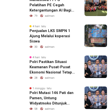
Pelatihan PE Cegah
Ketergantungan AI Bagi
Remaja Penerapan SDG,s
79
salman
4 hari lalu
Penjualan LKS SMPN 1
Ajung Melalui koperasi
Siswa
30
salman
4 hari lalu
Polri Pastikan Situasi
Keamanan Pusat-Pusat
Ekonomi Nasional Tetap
Kondusif
28
salman
1 minggu lalu
Polri Mutasi 146 Pati dan
Pamen, Untung
Widyatmoko Ditunjuk
sebagai Kadivhubinter
58
salman