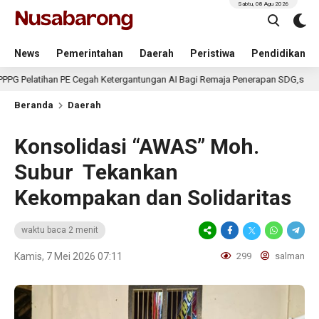
Sabtu, 08 Agu 2026
News
Pemerintahan
Daerah
Peristiwa
Pendidikan
han PE Cegah Ketergantungan AI Bagi Remaja Penerapan SDG,s
4 har
Beranda
Daerah
Konsolidasi “AWAS” Moh.
Subur Tekankan
Kekompakan dan Solidaritas
waktu baca 2 menit
Kamis, 7 Mei 2026 07:11
299
salman