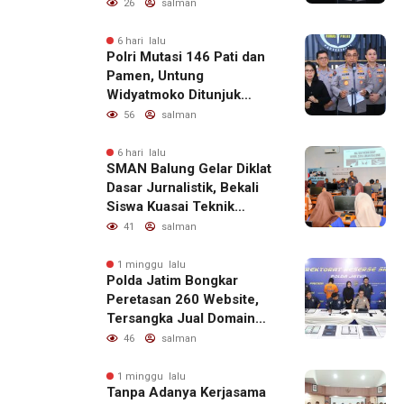
Kondusif
26
salman
6 hari lalu
Polri Mutasi 146 Pati dan
Pamen, Untung
Widyatmoko Ditunjuk
sebagai Kadivhubinter
56
salman
6 hari lalu
SMAN Balung Gelar Diklat
Dasar Jurnalistik, Bekali
Siswa Kuasai Teknik
Menulis Berita yang
41
salman
Informatif dan Beretika
1 minggu lalu
Polda Jatim Bongkar
Peretasan 260 Website,
Tersangka Jual Domain
untuk Promosi Judi Online
46
salman
1 minggu lalu
Tanpa Adanya Kerjasama