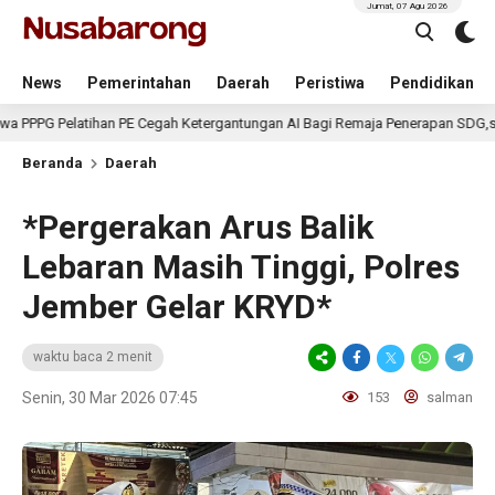
Jumat, 07 Agu 2026
News
Pemerintahan
Daerah
Peristiwa
Pendidikan
latihan PE Cegah Ketergantungan AI Bagi Remaja Penerapan SDG,s
Beranda
Daerah
*Pergerakan Arus Balik
Lebaran Masih Tinggi, Polres
Jember Gelar KRYD*
waktu baca 2 menit
Senin, 30 Mar 2026 07:45
153
salman