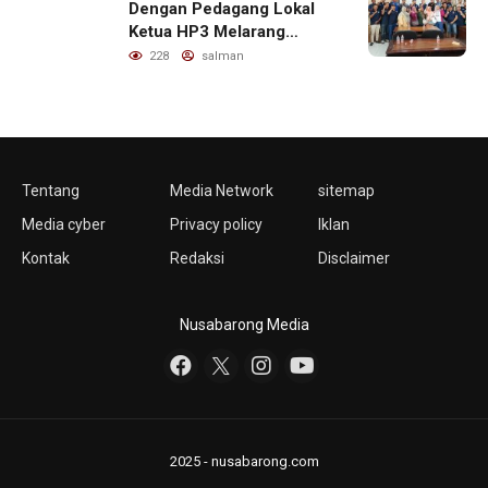
Dengan Pedagang Lokal
Ketua HP3 Melarang
Aktifitas Pedagang Ikan
228
salman
Dari Luar Diarea UPT
Pelabuhan
Tentang
Media Network
sitemap
Media cyber
Privacy policy
Iklan
Kontak
Redaksi
Disclaimer
Nusabarong Media
2025 - nusabarong.com