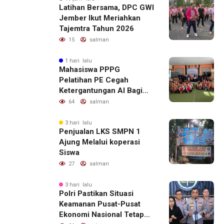
Latihan Bersama, DPC GWI
Jember Ikut Meriahkan
Tajemtra Tahun 2026
15
salman
1 hari lalu
Mahasiswa PPPG
Pelatihan PE Cegah
Ketergantungan AI Bagi
Remaja Penerapan SDG,s
64
salman
3 hari lalu
Penjualan LKS SMPN 1
Ajung Melalui koperasi
Siswa
27
salman
3 hari lalu
Polri Pastikan Situasi
Keamanan Pusat-Pusat
Ekonomi Nasional Tetap