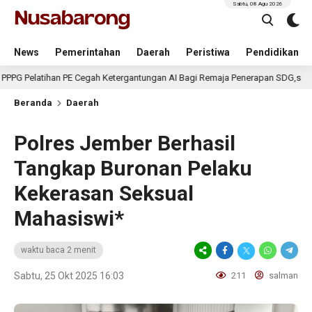
Sabtu, 08 Agu 2026
News
Pemerintahan
Daerah
Peristiwa
Pendidikan
tihan PE Cegah Ketergantungan AI Bagi Remaja Penerapan SDG,s
4 ha
Beranda
Daerah
Polres Jember Berhasil
Tangkap Buronan Pelaku
Kekerasan Seksual
Mahasiswi*
waktu baca 2 menit
Sabtu, 25 Okt 2025 16:03
211
salman