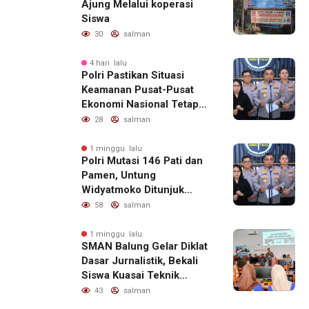
Ajung Melalui koperasi
Siswa
30
salman
4 hari lalu
Polri Pastikan Situasi
Keamanan Pusat-Pusat
Ekonomi Nasional Tetap
Kondusif
28
salman
1 minggu lalu
Polri Mutasi 146 Pati dan
Pamen, Untung
Widyatmoko Ditunjuk
sebagai Kadivhubinter
58
salman
1 minggu lalu
SMAN Balung Gelar Diklat
Dasar Jurnalistik, Bekali
Siswa Kuasai Teknik
Menulis Berita yang
43
salman
Informatif dan Beretika