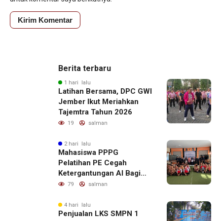
Berita terbaru
1 hari lalu
Latihan Bersama, DPC GWI
Jember Ikut Meriahkan
Tajemtra Tahun 2026
19
salman
2 hari lalu
Mahasiswa PPPG
Pelatihan PE Cegah
Ketergantungan AI Bagi
Remaja Penerapan SDG,s
79
salman
4 hari lalu
Penjualan LKS SMPN 1