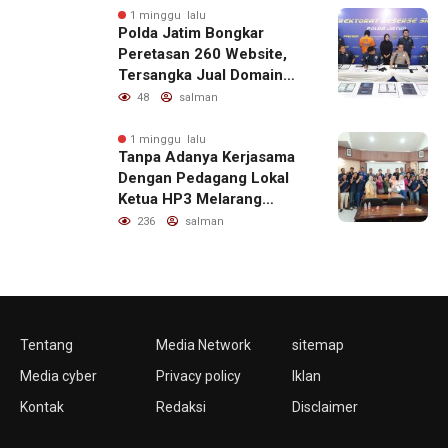
1 minggu lalu
Polda Jatim Bongkar
Peretasan 260 Website,
Tersangka Jual Domain
untuk Promosi Judi Online
48
salman
1 minggu lalu
Tanpa Adanya Kerjasama
Dengan Pedagang Lokal
Ketua HP3 Melarang
Aktifitas Pedagang Ikan
236
salman
Dari Luar Diarea UPT
Pelabuhan
Tentang
Media Network
sitemap
Media cyber
Privacy policy
Iklan
Kontak
Redaksi
Disclaimer