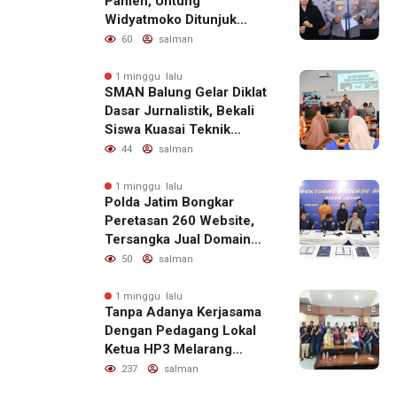
Pamen, Untung
Widyatmoko Ditunjuk
sebagai Kadivhubinter
60
salman
1 minggu lalu
SMAN Balung Gelar Diklat
Dasar Jurnalistik, Bekali
Siswa Kuasai Teknik
Menulis Berita yang
44
salman
Informatif dan Beretika
1 minggu lalu
Polda Jatim Bongkar
Peretasan 260 Website,
Tersangka Jual Domain
untuk Promosi Judi Online
50
salman
1 minggu lalu
Tanpa Adanya Kerjasama
Dengan Pedagang Lokal
Ketua HP3 Melarang
Aktifitas Pedagang Ikan
237
salman
Dari Luar Diarea UPT