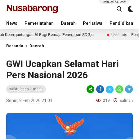
Minggu, 09 Agu 2026
News
Pemerintahan
Daerah
Peristiwa
Pendidikan
ntungan AI Bagi Remaja Penerapan SDG,s
Penjualan LKS 
4 hari lalu
Beranda
Daerah
GWI Ucapkan Selamat Hari
Pers Nasional 2026
waktu baca 1 menit
Senin, 9 Feb 2026 21:01
219
salman