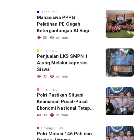
3 hari lalu
Mahasiswa PPPG
Pelatihan PE Cegah
Ketergantungan AI Bagi
Remaja Penerapan SDG,s
88
salman
4 hari lalu
Penjualan LKS SMPN 1
Ajung Melalui koperasi
Siswa
32
salman
4 hari lalu
Polri Pastikan Situasi
Keamanan Pusat-Pusat
Ekonomi Nasional Tetap
Kondusif
30
salman
1 minggu lalu
Polri Mutasi 146 Pati dan