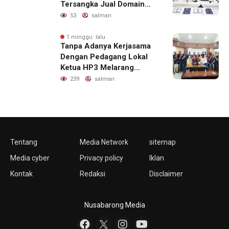
Tersangka Jual Domain
untuk Promosi Judi Online
53
salman
1 minggu lalu
Tanpa Adanya Kerjasama
Dengan Pedagang Lokal
Ketua HP3 Melarang
Aktifitas Pedagang Ikan
239
salman
Dari Luar Diarea UPT
Pelabuhan
Tentang
Media Network
sitemap
Media cyber
Privacy policy
Iklan
Kontak
Redaksi
Disclaimer
Nusabarong Media