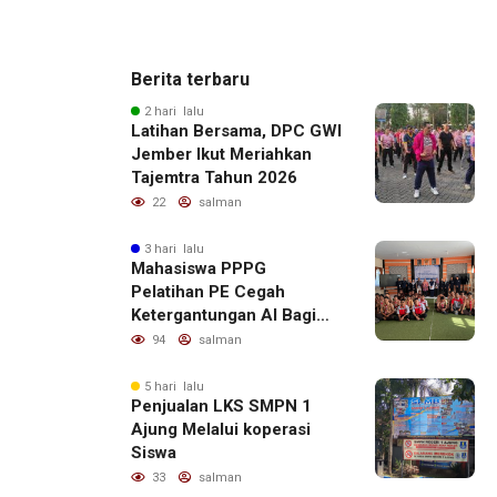
Berita terbaru
2 hari lalu
Latihan Bersama, DPC GWI
Jember Ikut Meriahkan
Tajemtra Tahun 2026
22
salman
3 hari lalu
Mahasiswa PPPG
Pelatihan PE Cegah
Ketergantungan AI Bagi
Remaja Penerapan SDG,s
94
salman
5 hari lalu
Penjualan LKS SMPN 1
Ajung Melalui koperasi
Siswa
33
salman