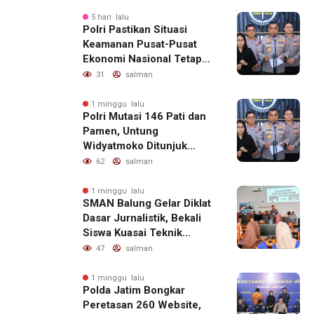
5 hari lalu
Polri Pastikan Situasi
Keamanan Pusat-Pusat
Ekonomi Nasional Tetap
Kondusif
31
salman
1 minggu lalu
Polri Mutasi 146 Pati dan
Pamen, Untung
Widyatmoko Ditunjuk
sebagai Kadivhubinter
62
salman
1 minggu lalu
SMAN Balung Gelar Diklat
Dasar Jurnalistik, Bekali
Siswa Kuasai Teknik
Menulis Berita yang
47
salman
Informatif dan Beretika
1 minggu lalu
Polda Jatim Bongkar
Peretasan 260 Website,