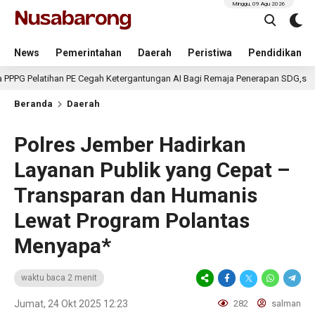
Minggu, 09 Agu 2026
News
Pemerintahan
Daerah
Peristiwa
Pendidikan
ihan PE Cegah Ketergantungan AI Bagi Remaja Penerapan SDG,s
5 har
Beranda
Daerah
Polres Jember Hadirkan
Layanan Publik yang Cepat –
Transparan dan Humanis
Lewat Program Polantas
Menyapa*
waktu baca 2 menit
Jumat, 24 Okt 2025 12:23
282
salman