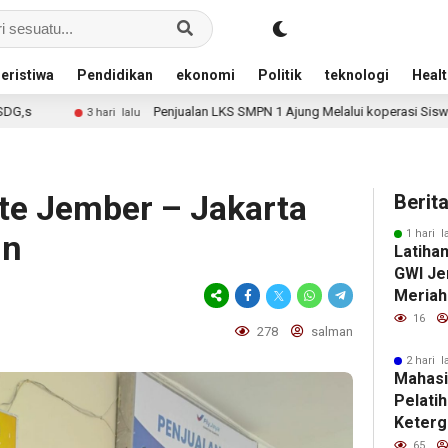
eristiwa
Pendidikan
ekonomi
Politik
teknologi
Healt
Penjualan LKS SMPN 1 Ajung Melalui koperasi Siswa
3 hari lalu
3 har
e Jember – Jakarta
Berit
1 hari l
un
Latiha
GWI Je
Meriah
Tahun 
16
278
salman
2 hari l
Mahas
Pelatihan
Keterg
Remaja
65