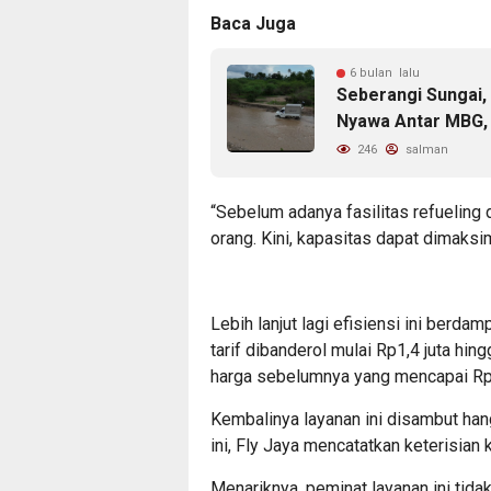
Baca Juga
6 bulan lalu
Seberangi Sungai
Nyawa Antar MBG,
246
salman
“Sebelum adanya fasilitas refuelin
orang. Kini, kapasitas dapat dimaksi
Lebih lanjut lagi efisiensi ini berdam
tarif dibanderol mulai Rp1,4 juta hin
harga sebelumnya yang mencapai Rp2
Kembalinya layanan ini disambut han
ini, Fly Jaya mencatatkan keterisian 
Menariknya, peminat layanan ini tida