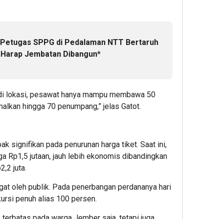
, Petugas SPPG di Pedalaman NTT Bertaruh
 Harap Jembatan Dibangun*
g di lokasi, pesawat hanya mampu membawa 50
malkan hingga 70 penumpang,” jelas Gatot.
pak signifikan pada penurunan harga tiket. Saat ini,
gga Rp1,5 jutaan, jauh lebih ekonomis dibandingkan
,2 juta.
gat oleh publik. Pada penerbangan perdananya hari
kursi penuh alias 100 persen.
k terbatas pada warga Jember saja, tetapi juga