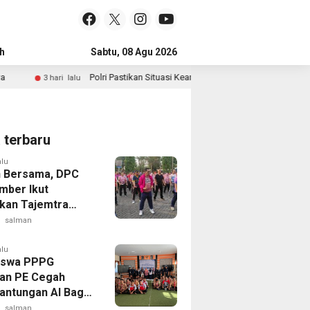
h
Sabtu, 08 Agu 2026
Polri Pastikan Situasi Keamanan Pusat-Pusat Ekonomi Nasional Tetap 
i lalu
a terbaru
alu
n Bersama, DPC
mber Ikut
kan Tajemtra
2026
salman
alu
iswa PPPG
 PE Cegah
antungan AI Bagi
 Penerapan
salman