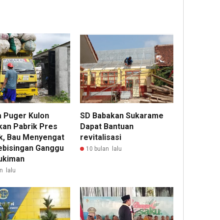
 Puger Kulon
SD Babakan Sukarame
kan Pabrik Pres
Dapat Bantuan
ik, Bau Menyengat
revitalisasi
ebisingan Ganggu
10 bulan lalu
ukiman
n lalu