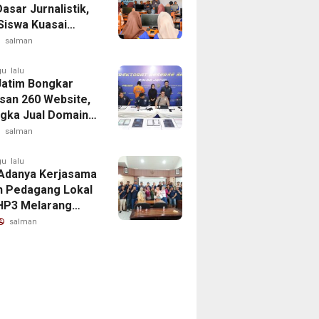
Dasar Jurnalistik,
 Siswa Kuasai
 Menulis Berita
salman
nformatif dan
ka
u lalu
Jatim Bongkar
san 260 Website,
gka Jual Domain
Promosi Judi
salman
u lalu
Adanya Kerjasama
 Pedagang Lokal
HP3 Melarang
tas Pedagang Ikan
salman
uar Diarea UPT
han