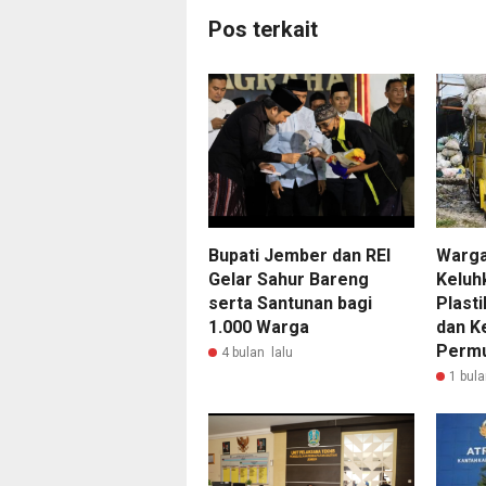
Pos terkait
Bupati Jember dan REI
Warga
Gelar Sahur Bareng
Keluh
serta Santunan bagi
Plast
1.000 Warga
dan K
Perm
4 bulan lalu
1 bula