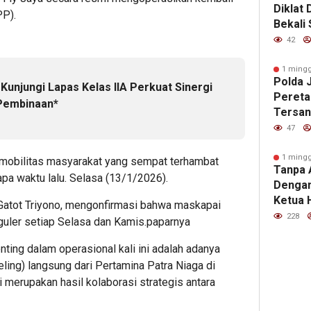
Diklat 
PP).
Bekali
Teknik
42
yang I
Bereti
1 mingg
Polda 
Kunjungi Lapas Kelas IIA Perkuat Sinergi
Pereta
Pembinaan*
Tersan
untuk 
47
Online
1 mingg
mobilitas masyarakat yang sempat terhambat
Tanpa 
apa waktu lalu. Selasa (13/1/2026).
Dengan
Ketua 
Gatot Triyono, mengonfirmasi bahwa maskapai
Aktifi
228
uler setiap Selasa dan Kamis.paparnya
Dari L
Pelabu
ting dalam operasional kali ini adalah adanya
eling) langsung dari Pertamina Patra Niaga di
i merupakan hasil kolaborasi strategis antara