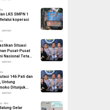
alu
lan LKS SMPN 1
Melalui koperasi
salman
alu
astikan Situasi
an Pusat-Pusat
i Nasional Tetap
if
salman
alu
utasi 146 Pati dan
 Untung
moko Ditunjuk
i Kadivhubinter
salman
u lalu
alung Gelar