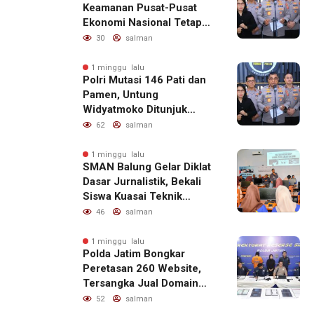
Keamanan Pusat-Pusat
Ekonomi Nasional Tetap
Kondusif
30
salman
1 minggu lalu
Polri Mutasi 146 Pati dan
Pamen, Untung
Widyatmoko Ditunjuk
sebagai Kadivhubinter
62
salman
1 minggu lalu
SMAN Balung Gelar Diklat
Dasar Jurnalistik, Bekali
Siswa Kuasai Teknik
Menulis Berita yang
46
salman
Informatif dan Beretika
1 minggu lalu
Polda Jatim Bongkar
Peretasan 260 Website,
Tersangka Jual Domain
untuk Promosi Judi Online
52
salman