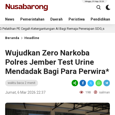
Minggu, 09 Agu 2026
News
Pemerintahan
Daerah
Peristiwa
Pendidikan
 PE Cegah Ketergantungan AI Bagi Remaja Penerapan SDG,s
5 hari la
Beranda
Headline
Wujudkan Zero Narkoba
Polres Jember Test Urine
Mendadak Bagi Para Perwira*
waktu baca 2 menit
Jumat, 6 Mar 2026 22:37
198
salman