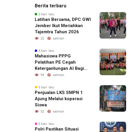
Berita terbaru
2 hari lalu
Latihan Bersama, DPC GWI
Jember Ikut Meriahkan
Tajemtra Tahun 2026
22
salman
3 hari lalu
Mahasiswa PPPG
Pelatihan PE Cegah
Ketergantungan AI Bagi
Remaja Penerapan SDG,s
93
salman
5 hari lalu
Penjualan LKS SMPN 1
Ajung Melalui koperasi
Siswa
32
salman
5 hari lalu
Polri Pastikan Situasi