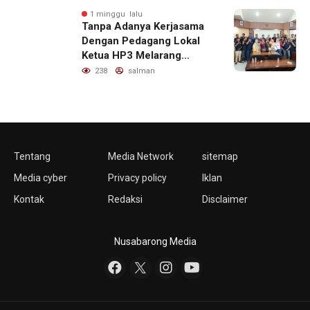
1 minggu lalu
Tanpa Adanya Kerjasama
Dengan Pedagang Lokal
Ketua HP3 Melarang
Aktifitas Pedagang Ikan
238
salman
Dari Luar Diarea UPT
Pelabuhan
Tentang
Media Network
sitemap
Media cyber
Privacy policy
Iklan
Kontak
Redaksi
Disclaimer
Nusabarong Media