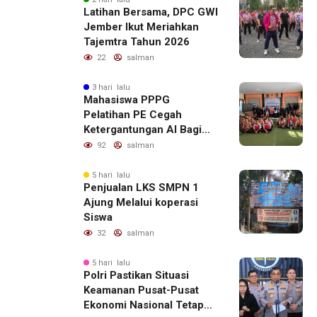
Latihan Bersama, DPC GWI
Jember Ikut Meriahkan
Tajemtra Tahun 2026
22
salman
3 hari lalu
Mahasiswa PPPG
Pelatihan PE Cegah
Ketergantungan AI Bagi
Remaja Penerapan SDG,s
92
salman
5 hari lalu
Penjualan LKS SMPN 1
Ajung Melalui koperasi
Siswa
32
salman
5 hari lalu
Polri Pastikan Situasi
Keamanan Pusat-Pusat
Ekonomi Nasional Tetap