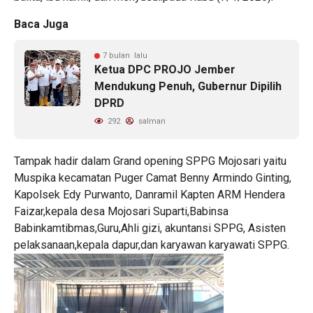
Baca Juga
7 bulan lalu
Ketua DPC PROJO Jember
Mendukung Penuh, Gubernur Dipilih
DPRD
292
salman
Tampak hadir dalam Grand opening SPPG Mojosari yaitu
Muspika kecamatan Puger Camat Benny Armindo Ginting,
Kapolsek Edy Purwanto, Danramil Kapten ARM Hendera
Faizar,kepala desa Mojosari Suparti,Babinsa
Babinkamtibmas,Guru,Ahli gizi, akuntansi SPPG, Asisten
pelaksanaan,kepala dapur,dan karyawan karyawati SPPG.