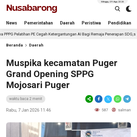
Minggu, 09 Agu 2026
News
Pemerintahan
Daerah
Peristiwa
Pendidikan
atihan PE Cegah Ketergantungan AI Bagi Remaja Penerapan SDG,s
5 
Beranda
Daerah
Muspika kecamatan Puger
Grand Opening SPPG
Mojosari Puger
waktu baca 2 menit
Rabu, 7 Jan 2026 11:46
587
salman