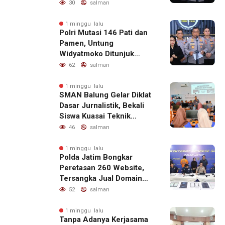
Kondusif
30
salman
1 minggu lalu
Polri Mutasi 146 Pati dan
Pamen, Untung
Widyatmoko Ditunjuk
sebagai Kadivhubinter
62
salman
1 minggu lalu
SMAN Balung Gelar Diklat
Dasar Jurnalistik, Bekali
Siswa Kuasai Teknik
Menulis Berita yang
46
salman
Informatif dan Beretika
1 minggu lalu
Polda Jatim Bongkar
Peretasan 260 Website,
Tersangka Jual Domain
untuk Promosi Judi Online
52
salman
1 minggu lalu
Tanpa Adanya Kerjasama