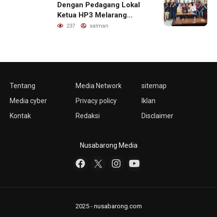
Dengan Pedagang Lokal
Ketua HP3 Melarang
Aktifitas Pedagang Ikan
237
salman
Dari Luar Diarea UPT
Pelabuhan
Tentang
Media Network
sitemap
Media cyber
Privacy policy
Iklan
Kontak
Redaksi
Disclaimer
Nusabarong Media
2025 - nusabarong.com